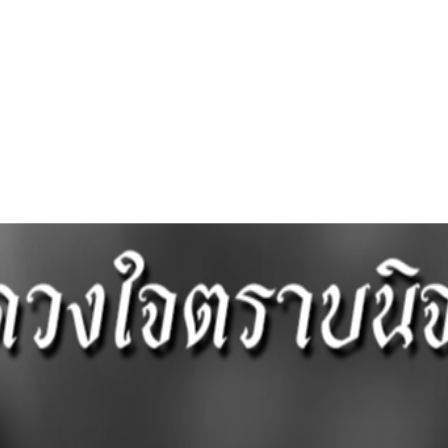
กระดาน ถาม – ตอบ WEBBOARD (Q & A)