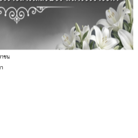
ะชาชน
มา
จัดการ การอนุญาตใช้งาน Cookies
็บไซต์ องค์การบริหารส่วนตำบลสีสุก ตำบลสีสุก อำเภอจักราช จังหวัด
รราชสีมา (www.sisuk-local.go.th) มีการใช้งานเทคโนโลยีคุกกี้ หรือ
ทคโนโลยีอื่นที่มีลักษณะใกล้เคียงกันกับคุกกี้ บนเว็บไซต์ของเรา โปรด
ศึกษา นโยบายการใช้คุกกี้ และ นโยบายความเป็นส่วนตัวของข้อมูล
ก่อนใช้บริการเว็บไซต์ ได้ที่ลิงค์ด้านล่าง
รส่วนตำบลสีสุก
ยอมรับ
ปฏิเสธ
ดูรายละเอียด