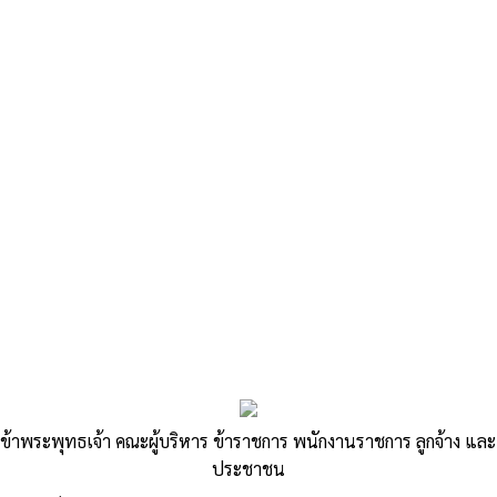
«
รานงานการติดตามและประเมินผลแผนพัฒนาท้อง
ถิ่น(พ.ศ.2566-2570) ประจำปีงบประมาณ พ.ศ.…
ประกาศแผยแพร่สาระสำคัญของสัญญาหรือข้อตกลงที่ลงนาม
สัญญาแล้ว
»
ขอเชิญประชุมสภาองค์การบริหารส่วน
ข้าพระพุทธเจ้า คณะผู้บริหาร ข้าราชการ พนักงานราชการ ลูกจ้าง และ
ประชาชน
ตำบลสีสุก สมัยสามัญ สมัยที่ 4 ครั้งที่ 1