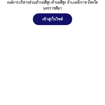
องค์การบริหารส่วนตำบลสีสุก ตำบลสีสุก อำเภอจักราช จังหวัด
ประจำปี 2568
นครราชสีมา
Published
, 20 พฤศจิกายน 2568
|
By
อบต.สีสุก อ.จักราช
เข้าสู่เว็บไซต์
จัดการ การอนุญาตใช้งาน Cookies
จ.นครราชสีมา
เรียกประชุมสภา-สมัยที่-4-ปี-2568
ดาวน์โหลด
Post Views:
125
เว็บไซต์ องค์การบริหารส่วนตำบลสีสุก ตำบลสีสุก อำเภอจักราช จังหวัด
Posted in
งานกิจการสภา
นครราชสีมา (www.sisuk-local.go.th) มีการใช้งานเทคโนโลยีคุกกี้ หรือ
เทคโนโลยีอื่นที่มีลักษณะใกล้เคียงกันกับคุกกี้ บนเว็บไซต์ของเรา โปรด
ศึกษา นโยบายการใช้คุกกี้ และ นโยบายความเป็นส่วนตัวของข้อมูล ก่อน
ใช้บริการเว็บไซต์ ได้ที่ลิงค์ด้านล่าง
ยอมรับ
ปฏิเสธ
สงวนลิขสิทธิ์ พ.ศ. 2521 ตามพระราชบัญญัติสงวนลิขสิทธิ์ พ.ศ.
2537 องค์การบริหารส่วนตำบลสีสุก
ดูรายละเอียด
ตำบลสีสุก อำเภอจักราช จังหวัดนครราชสีมา
ติดต่อทำเว็บไซด์ คลิ๊ก ... ที่นี่
นโยบายการใช้คุกกี้
นโยบายความเป็นส่วนตัวของข้อมูล