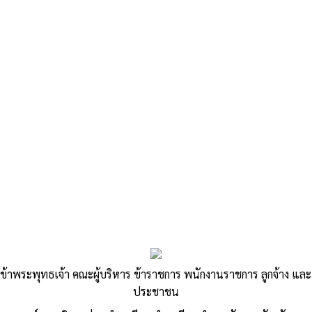
«
คําร้องคัดค้านการประเมินภาษีหรือการเรียกเก็บบภาษีที่ดินและสิ่ง
ปลูกสร้าง
แบบคำขอลงทะเบียนรับเงินเบี้ยความพิการ
»
คำรับรองการครอบครองที่ดิน (กรณีที่ดิน
ข้าพระพุทธเจ้า คณะผู้บริหาร ข้าราชการ พนักงานราชการ ลูกจ้าง และ
ไม่มีเอกสารสิทธิ์ตามประมวลกฎหมาย
ประชาชน