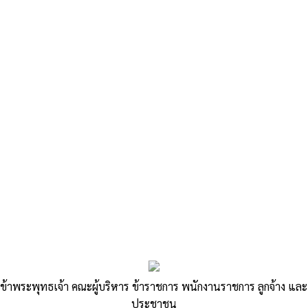
«
ประกาศรายงานงบการเงิน ศพด.บ้านหนองไผ่ ประจำเดือน
มิถุนายน 2567
ประกาศเอกสารประกวดราคาจ้างก่อสร้างถนนคอนกรีตเสริมเหล็ก
รหัสสายทาง นม.ถ.286-20…
»
ประกาศข้อมูลสาระสำคัญในสัญญา
ข้าพระพุทธเจ้า คณะผู้บริหาร ข้าราชการ พนักงานราชการ ลูกจ้าง และ
โครงการก่อสร้างถนนคสล.บ้านโคก
ประชาชน