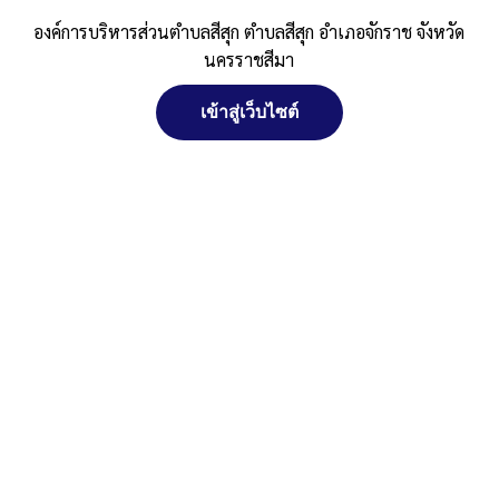
ศรีสุข ม.15 สายศาลาใหญ่-ข้างเมรุวัดโคก
องค์การบริหารส่วนตำบลสีสุก ตำบลสีสุก อำเภอจักราช จังหวัด
นครราชสีมา
สุภาราม
เข้าสู่เว็บไซต์
Published
, 10 กรกฎาคม 2567
|
By
อบต.สีสุก อ.จักราช
จัดการ การอนุญาตใช้งาน Cookies
จ.นครราชสีมา
g84vjUFAnhaI
ดาวน์โหลด
Post Views:
482
เว็บไซต์ องค์การบริหารส่วนตำบลสีสุก ตำบลสีสุก อำเภอจักราช จังหวัด
Posted in
ประกาศจัดซื้อจัดจ้าง
นครราชสีมา (www.sisuk-local.go.th) มีการใช้งานเทคโนโลยีคุกกี้ หรือ
เทคโนโลยีอื่นที่มีลักษณะใกล้เคียงกันกับคุกกี้ บนเว็บไซต์ของเรา โปรด
ศึกษา นโยบายการใช้คุกกี้ และ นโยบายความเป็นส่วนตัวของข้อมูล ก่อน
ใช้บริการเว็บไซต์ ได้ที่ลิงค์ด้านล่าง
ยอมรับ
ปฏิเสธ
สงวนลิขสิทธิ์ พ.ศ. 2521 ตามพระราชบัญญัติสงวนลิขสิทธิ์ พ.ศ.
2537 องค์การบริหารส่วนตำบลสีสุก
ดูรายละเอียด
ตำบลสีสุก อำเภอจักราช จังหวัดนครราชสีมา