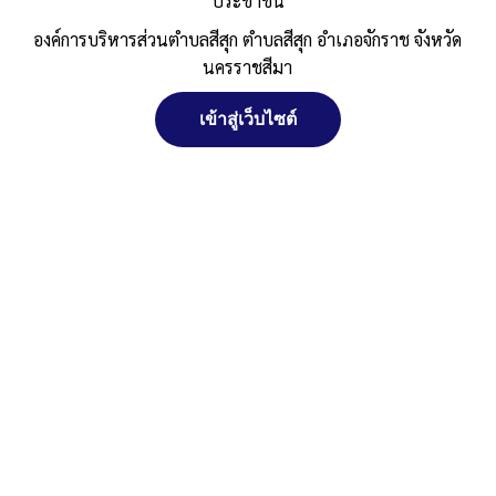
ท้องถิ่น นม.ถ.286-17 สายบ้านวังวารี หมู่
ประชาชน
ที่ 5 – บ้านหนองบัวขาว หมู่ที่ 13 (ช่วงที่
องค์การบริหารส่วนตำบลสีสุก ตำบลสีสุก อำเภอจักราช จังหวัด
นครราชสีมา
2)
เข้าสู่เว็บไซต์
Published
, 1 เมษายน 2568
|
By
อบต.สีสุก อ.จักราช
จัดการ การอนุญาตใช้งาน Cookies
จ.นครราชสีมา
ประกาศผู้ชนะการเสนอราคา-คสล.-ม.5-ม.13-อุดหนุนเฉพาะกิจ
ดาวน์โหลด
Post Views:
377
เว็บไซต์ องค์การบริหารส่วนตำบลสีสุก ตำบลสีสุก อำเภอจักราช จังหวัด
Posted in
ประกาศจัดซื้อจัดจ้าง
นครราชสีมา (www.sisuk-local.go.th) มีการใช้งานเทคโนโลยีคุกกี้ หรือ
เทคโนโลยีอื่นที่มีลักษณะใกล้เคียงกันกับคุกกี้ บนเว็บไซต์ของเรา โปรด
ศึกษา นโยบายการใช้คุกกี้ และ นโยบายความเป็นส่วนตัวของข้อมูล ก่อน
ใช้บริการเว็บไซต์ ได้ที่ลิงค์ด้านล่าง
ยอมรับ
ปฏิเสธ
สงวนลิขสิทธิ์ พ.ศ. 2521 ตามพระราชบัญญัติสงวนลิขสิทธิ์ พ.ศ.
2537 องค์การบริหารส่วนตำบลสีสุก
ดูรายละเอียด
ตำบลสีสุก อำเภอจักราช จังหวัดนครราชสีมา