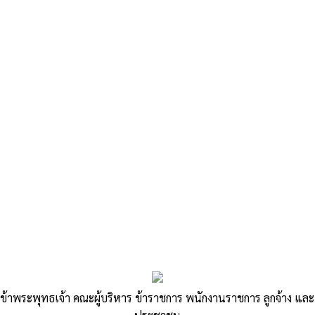
«
มอบนโยบายการไม่รับของขวัญและของกำนัลทุกชนิดจา
กการปฎิบัติหน้าที่ ประจำปี 2568
วันที่ 9 เมษายน 2568 อบต.สีสุก…
»
ประกาศผู้ชนะการเสนอราคาจ้างก่อสร้าง
ถนนคอนกรีตเสริมเหล็ก รหัสทางหลวง
ข้าพระพุทธเจ้า คณะผู้บริหาร ข้าราชการ พนักงานราชการ ลูกจ้าง และ