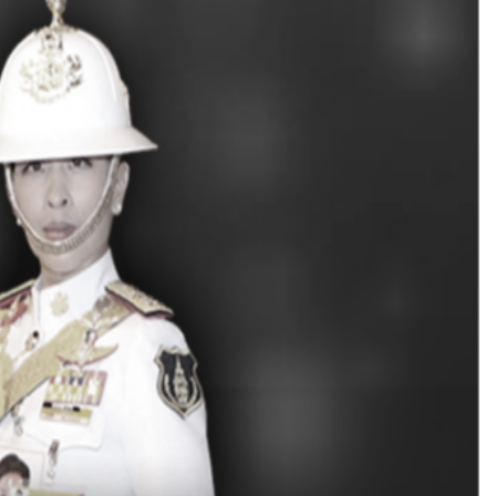
นามฟุตบอล(ต่อจากเดิม)