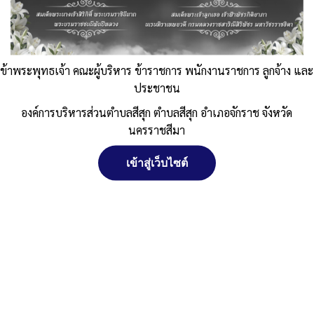
2567
Published
, 5 กันยายน 2567
|
By
อบต.สีสุก อ.จักราช
จ.นครราชสีมา
จัดการ การอนุญาตใช้งาน Cookies
ข้าพระพุทธเจ้า คณะผู้บริหาร ข้าราชการ พนักงานราชการ ลูกจ้าง และ
งบ-ศพด.อบต.-ส.ค.67
ดาวน์โหลด
Post Views:
326
ประชาชน
Posted in
ข่าวประชาสัมพันธ์
เว็บไซต์ องค์การบริหารส่วนตำบลสีสุก ตำบลสีสุก อำเภอจักราช จังหวัด
องค์การบริหารส่วนตำบลสีสุก ตำบลสีสุก อำเภอจักราช จังหวัด
นครราชสีมา (www.sisuk-local.go.th) มีการใช้งานเทคโนโลยีคุกกี้ หรือ
นครราชสีมา
เทคโนโลยีอื่นที่มีลักษณะใกล้เคียงกันกับคุกกี้ บนเว็บไซต์ของเรา โปรด
ศึกษา นโยบายการใช้คุกกี้ และ นโยบายความเป็นส่วนตัวของข้อมูล ก่อน
ใช้บริการเว็บไซต์ ได้ที่ลิงค์ด้านล่าง
เข้าสู่เว็บไซต์
ยอมรับ
สงวนลิขสิทธิ์ พ.ศ. 2521 ตามพระราชบัญญัติสงวนลิขสิทธิ์ พ.ศ.
ปฏิเสธ
2537 องค์การบริหารส่วนตำบลสีสุก
ตำบลสีสุก อำเภอจักราช จังหวัดนครราชสีมา
ดูรายละเอียด
ติดต่อทำเว็บไซด์ คลิ๊ก ... ที่นี่
นโยบายการใช้คุกกี้
นโยบายความเป็นส่วนตัวของข้อมูล