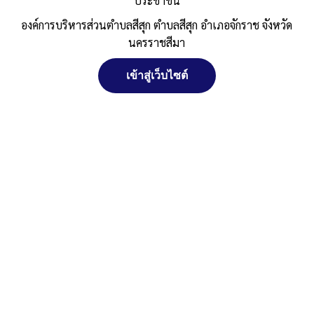
คอนกรีตเสริมเหล็ก บ้านโคกศรีสุข หมู่ที่
ประชาชน
15 สายศาลาใหญ่ – ข้างเมรุวัดโคกสุภา
องค์การบริหารส่วนตำบลสีสุก ตำบลสีสุก อำเภอจักราช จังหวัด
นครราชสีมา
ราม
เข้าสู่เว็บไซต์
Published
, 19 มิถุนายน 2567
|
By
อบต.สีสุก อ.จักราช
จัดการ การอนุญาตใช้งาน Cookies
จ.นครราชสีมา
รายละเอียด-ม.15
ดาวน์โหลด
Post Views:
231
เว็บไซต์ องค์การบริหารส่วนตำบลสีสุก ตำบลสีสุก อำเภอจักราช จังหวัด
Posted in
ประกาศจัดซื้อจัดจ้าง
นครราชสีมา (www.sisuk-local.go.th) มีการใช้งานเทคโนโลยีคุกกี้ หรือ
เทคโนโลยีอื่นที่มีลักษณะใกล้เคียงกันกับคุกกี้ บนเว็บไซต์ของเรา โปรด
ศึกษา นโยบายการใช้คุกกี้ และ นโยบายความเป็นส่วนตัวของข้อมูล ก่อน
ใช้บริการเว็บไซต์ ได้ที่ลิงค์ด้านล่าง
ยอมรับ
ปฏิเสธ
สงวนลิขสิทธิ์ พ.ศ. 2521 ตามพระราชบัญญัติสงวนลิขสิทธิ์ พ.ศ.
2537 องค์การบริหารส่วนตำบลสีสุก
ดูรายละเอียด
ตำบลสีสุก อำเภอจักราช จังหวัดนครราชสีมา