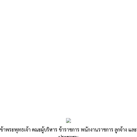
«
ประกาศประกวดราคาจ้างก่อสร้างถนนคอนกรีตเสริมเหล็ก บ้านโคก
ศรีสุข หมู่ที่ 15
โครงการ 1 อปท. 1 สวนสมุนไพร
»
ประกาศรายละเอียดข้อมูลราคากลางและ
การคำนวณราคากลางงานก่อสร้างถนน
ข้าพระพุทธเจ้า คณะผู้บริหาร ข้าราชการ พนักงานราชการ ลูกจ้าง และ