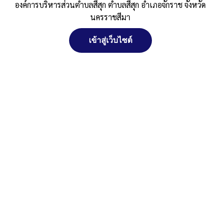
องค์การบริหารส่วนตำบลสีสุก ตำบลสีสุก อำเภอจักราช จังหวัด
ปี 2568
นครราชสีมา
Published
, 10 มกราคม 2568
|
By
อบต.สีสุก อ.จักราช
เข้าสู่เว็บไซต์
จัดการ การอนุญาตใช้งาน Cookies
จ.นครราชสีมา
ประกาศเรียกประชุมสภา-สมัยที่-1-ปี-2568
ดาวน์โหลด
Post Views:
241
เว็บไซต์ องค์การบริหารส่วนตำบลสีสุก ตำบลสีสุก อำเภอจักราช จังหวัด
Posted in
งานกิจการสภา
นครราชสีมา (www.sisuk-local.go.th) มีการใช้งานเทคโนโลยีคุกกี้ หรือ
เทคโนโลยีอื่นที่มีลักษณะใกล้เคียงกันกับคุกกี้ บนเว็บไซต์ของเรา โปรด
ศึกษา นโยบายการใช้คุกกี้ และ นโยบายความเป็นส่วนตัวของข้อมูล ก่อน
ใช้บริการเว็บไซต์ ได้ที่ลิงค์ด้านล่าง
ยอมรับ
ปฏิเสธ
สงวนลิขสิทธิ์ พ.ศ. 2521 ตามพระราชบัญญัติสงวนลิขสิทธิ์ พ.ศ.
2537 องค์การบริหารส่วนตำบลสีสุก
ดูรายละเอียด
ตำบลสีสุก อำเภอจักราช จังหวัดนครราชสีมา
ติดต่อทำเว็บไซด์ คลิ๊ก ... ที่นี่
นโยบายการใช้คุกกี้
นโยบายความเป็นส่วนตัวของข้อมูล