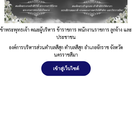
ปี 2568
Published
, 1 พฤษภาคม 2568
|
By
อบต.สีสุก อ.จักราช
จ.นครราชสีมา
จัดการ การอนุญาตใช้งาน Cookies
ข้าพระพุทธเจ้า คณะผู้บริหาร ข้าราชการ พนักงานราชการ ลูกจ้าง และ
ประกาศเรียกประชุมสภา-สมัยที่-2-ปี-2568
ดาวน์โหลด
Post Views:
105
ประชาชน
Posted in
งานกิจการสภา
เว็บไซต์ องค์การบริหารส่วนตำบลสีสุก ตำบลสีสุก อำเภอจักราช จังหวัด
องค์การบริหารส่วนตำบลสีสุก ตำบลสีสุก อำเภอจักราช จังหวัด
นครราชสีมา (www.sisuk-local.go.th) มีการใช้งานเทคโนโลยีคุกกี้ หรือ
นครราชสีมา
เทคโนโลยีอื่นที่มีลักษณะใกล้เคียงกันกับคุกกี้ บนเว็บไซต์ของเรา โปรด
ศึกษา นโยบายการใช้คุกกี้ และ นโยบายความเป็นส่วนตัวของข้อมูล ก่อน
ใช้บริการเว็บไซต์ ได้ที่ลิงค์ด้านล่าง
เข้าสู่เว็บไซต์
ยอมรับ
สงวนลิขสิทธิ์ พ.ศ. 2521 ตามพระราชบัญญัติสงวนลิขสิทธิ์ พ.ศ.
ปฏิเสธ
2537 องค์การบริหารส่วนตำบลสีสุก
ตำบลสีสุก อำเภอจักราช จังหวัดนครราชสีมา
ดูรายละเอียด
ติดต่อทำเว็บไซด์ คลิ๊ก ... ที่นี่
นโยบายการใช้คุกกี้
นโยบายความเป็นส่วนตัวของข้อมูล