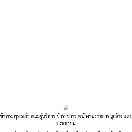
«
ข้อมูลจ่ายขาดเงินสะสมประจำปี พ.ศ. 2568
ปฏิทินเลือกตั้ง อบต.2569 และคุณสมบัติผู้สมัครเลือกตั้ง นายก.อบต.
และ สมาชิกอบต.
»
รายงานผลการจัดเก็บรายได้ ประจำ
ข้าพระพุทธเจ้า คณะผู้บริหาร ข้าราชการ พนักงานราชการ ลูกจ้าง และ
ปีงบประมาณ 2568
ประชาชน