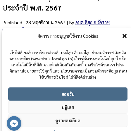
ประจำปี พ.ศ. 2567
Published
, 28 พฤศจิกายน 2567
|
By
อบต.สีสุก อ.จักราช
จ.นครราชสีมา
จัดการ การอนุญาตใช้งาน Cookies
รายผลการดำเนินการเพื่อจัดการความเสี่ยง2567
ดาวน์โหลด
Post Views:
230
Posted in
แผนปฏิบัติราชการ ด้านการป้องกัน และ ปราบปราม การ
เว็บไซต์ องค์การบริหารส่วนตำบลสีสุก ตำบลสีสุก อำเภอจักราช จังหวัด
ทุจริต
นครราชสีมา (www.sisuk-local.go.th) มีการใช้งานเทคโนโลยีคุกกี้ หรือ
เทคโนโลยีอื่นที่มีลักษณะใกล้เคียงกันกับคุกกี้ บนเว็บไซต์ของเรา โปรด
ศึกษา นโยบายการใช้คุกกี้ และ นโยบายความเป็นส่วนตัวของข้อมูล ก่อน
ใช้บริการเว็บไซต์ ได้ที่ลิงค์ด้านล่าง
ยอมรับ
ปฏิเสธ
สงวนลิขสิทธิ์ พ.ศ. 2521 ตามพระราชบัญญัติสงวนลิขสิทธิ์ พ.ศ.
2537 องค์การบริหารส่วนตำบลสีสุก
ดูรายละเอียด
ตำบลสีสุก อำเภอจักราช จังหวัดนครราชสีมา