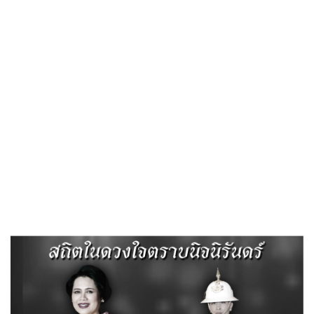
Published
, 8 เมษายน 2569
|
By
อบต.สีสุก อ.จักราช
จ.นครราชสีมา
เจ้าหน้าที่ อบต.สีสุก ให้บริการซ่อม
ไฟฟ้าสาธารณะ บ้านหนองบัวขาว หมู่ 13
หน้าโรงเรียน จำนวน 3 จุด และทางไป
ทรัพย์เจริญหน้าบ้านนางบัวรัตน์ จำนวน 1
จุด และบ้านหัวอ่างพระราชดำริ หมู่14
หน้าบ้านนายธนู จำนวน 1 จุด