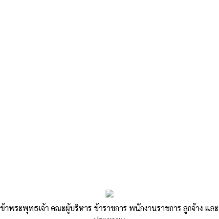
«
ชักซ้อมแนวทางการประเมินผลการปฏิบัติงานของลูกจ้างประจำ
ประกาศคณะกรรมการพนักงานส่วนตำบลจังหวัดนครราชสีมา เรื่อง…
»
แบบประเมินการเลื่อนและแต่งตั้ง ทั่วไป
วิชาการ ตาม มท 0809.2 ว191 ลว 30
ข้าพระพุทธเจ้า คณะผู้บริหาร ข้าราชการ พนักงานราชการ ลูกจ้าง และ