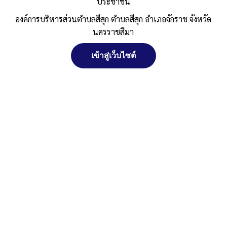
พ.ย.2561
ประชาชน
องค์การบริหารส่วนตำบลสีสุก ตำบลสีสุก อำเภอจักราช จังหวัด
Published
, 7 เมษายน 2569
|
By
อบต.สีสุก อ.จักราช
นครราชสีมา
จ.นครราชสีมา
1.-แบบตรวจคุณสมบัติของบุคคล-ชง.-ชก
ดาวน์โหลด
เข้าสู่เว็บไซต์
2.-รูปเล่มผลงาน
ดาวน์โหลด
3.-แบบให้คะแนนผลงาน
ดาวน์โหลด
จัดการ การอนุญาตใช้งาน Cookies
4.-แบบรับผลงาน
ดาวน์โหลด
5.-แบบประเมินด้านทักษะ
ดาวน์โหลด
Post Views:
118
เว็บไซต์ องค์การบริหารส่วนตำบลสีสุก ตำบลสีสุก อำเภอจักราช จังหวัด
Posted in
การย้าย การโอน หรือการเลื่อน
นครราชสีมา (www.sisuk-local.go.th) มีการใช้งานเทคโนโลยีคุกกี้ หรือ
เทคโนโลยีอื่นที่มีลักษณะใกล้เคียงกันกับคุกกี้ บนเว็บไซต์ของเรา โปรด
ศึกษา นโยบายการใช้คุกกี้ และ นโยบายความเป็นส่วนตัวของข้อมูล ก่อน
ใช้บริการเว็บไซต์ ได้ที่ลิงค์ด้านล่าง
ยอมรับ
ปฏิเสธ
สงวนลิขสิทธิ์ พ.ศ. 2521 ตามพระราชบัญญัติสงวนลิขสิทธิ์ พ.ศ.
2537 องค์การบริหารส่วนตำบลสีสุก
ดูรายละเอียด