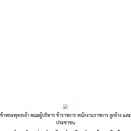
«
เอกสารประกอบการจดทะเบียนพาณิชย์อิเล็กทรอนิกส์
คำร้องขอรับเงินภาษีที่ดินและสิ่งปลูกสร้างคืน
»
แบบแจ้งการเปลี่ยนแปลงการใช้ประโยชน์
ในที่ดินหรือสิ่งปลูกสร้าง
ข้าพระพุทธเจ้า คณะผู้บริหาร ข้าราชการ พนักงานราชการ ลูกจ้าง และ
ประชาชน
Published
, 20 พฤศจิกายน 2567
|
By
อบต.สีสุก อ.จักราช