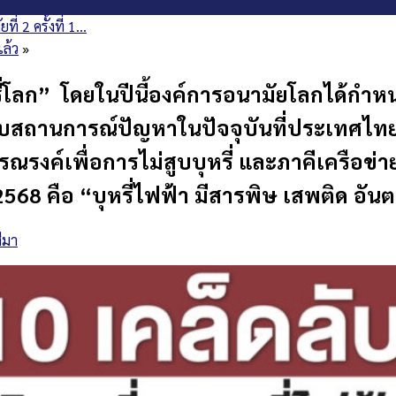
่ 2 ครั้งที่ 1…
ล้ว
»
่โลก” โดยในปีนี้องค์การอนามัยโลกได้กำ
งกับสถานการณ์ปัญหาในปัจจุบันที่ประเทศไท
ธิรณรงค์เพื่อการไม่สูบบุหรี่ และภาคีเครือ
568 คือ “บุหรี่ไฟฟ้า มีสารพิษ เสพติด อัน
ีมา