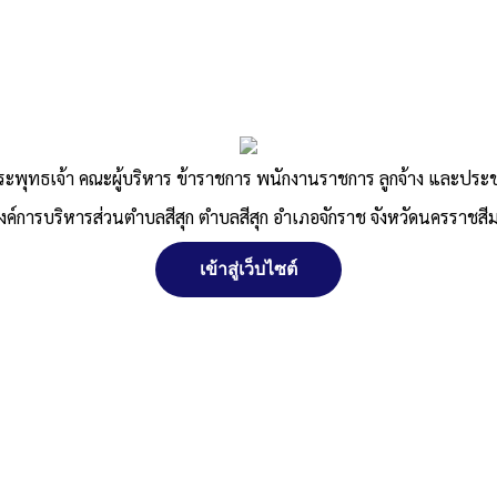
คู่มือประชาชน
ารการแจ้ง
แนวทางการให้บริการ
แนวทางก
ประชาชนการขอใบอนุญาต
ทะเบียนข
สีมา
, 21
ระพุทธเจ้า คณะผู้บริหาร ข้าราชการ พนักงานราชการ ลูกจ้าง และปร
ประกอบกิจการที่เป็นอันตราย
เงินอุดหน
ต่อสุขภาพ
แรกเกิด
งค์การบริหารส่วนตำบลสีสุก ตำบลสีสุก อำเภอจักราช จังหวัดนครราชสี
อบต.สีสุก อ.จักราช จ.นครราชสีมา
, 22
อบต.สีสุก อ.
พฤศจิกายน 2566
พฤศจิกายน 
เข้าสู่เว็บไซต์
อ่านเพิ่มเติม »
อ่านเพิ่มเติม »