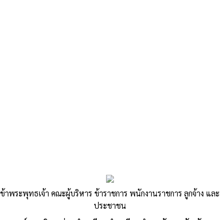
«
ประมวลจริยธรรมพนักงานส่วนท้องถิ่น
…
»
รานงานการติดตามและประเมินผลแผน
พัฒนาท้องถิ่น(พ.ศ.2561-2565) ประจำ
ข้าพระพุทธเจ้า คณะผู้บริหาร ข้าราชการ พนักงานราชการ ลูกจ้าง และ
ปีงบประมาณ พ.ศ. 2564
ประชาชน